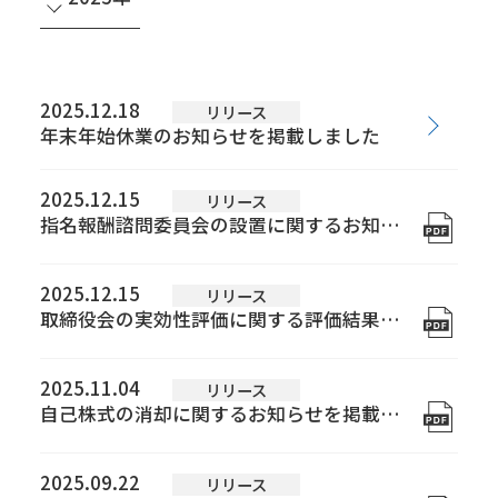
すべて
2026年
2025.12.18
リリース
年末年始休業のお知らせを掲載しました
2025年
2024年
2025.12.15
リリース
2023年
指名報酬諮問委員会の設置に関するお知らせを掲載しました
2022年
2025.12.15
2021年
リリース
会社情報
取締役会の実効性評価に関する評価結果の概要についてを掲載しました
2020年
トップメッセージ
会社概要
経営方針
2019年
2025.11.04
リリース
IR・SR情報
自己株式の消却に関するお知らせを掲載しました
2018年
IRニュース
株価情報
株主の皆様へ ～メッセージ～
株式について
株主総会
IRカレンダー
コーポレートガバナンス
2017年
事業内容
2025.09.22
リリース
2016年