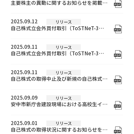
建築事業
土木事業
主要株主の異動に関するお知らせを掲載しました
2015年
施工実績
2014年
2025.09.12
リリース
自己株式立会外買付取引（ToSTNeT-3）による自己株式の取得結果 及び自己株式の取得終了に関するお知らせを掲載しました
2013年
技術力
2012年
BIM
CIM and ICT施工
免震・制震技術【建築】
耐震補強【建築】
耐震補強【土木】
橋梁基礎関係
トンネル関係
下水道関係
2025.09.11
リリース
2008年
自己株式立会外買付取引（ToSTNeT-3）による自己株式の買付に関するお知らせを掲載しました
サステナビリティ
0205年
SDGsの取組み
健康経営優良法人
社会貢献活動
会社行事
2025.09.11
リリース
0202年
自己株式の取得中止及び新規の自己株式取得枠の設定に関するお知らせを掲載しました
グループ会社
株式会社リフォーム群馬
佐田道路株式会社
株式会社島田組
彩光建設株式会社
2025.09.09
リリース
採用情報
安中市新庁舎建設現場における高校生インターンシップを掲載しました
2025.09.01
現場だより
リリース
自己株式の取得状況に関するお知らせを掲載しました