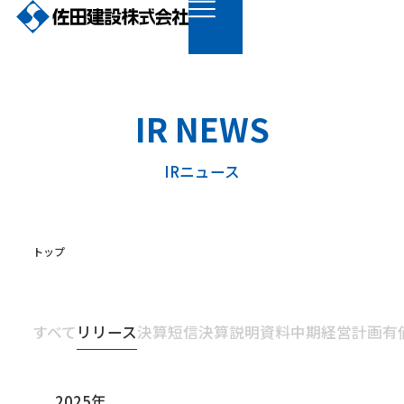
IR NEWS
IRニュース
トップ
すべて
リリース
決算短信
決算説明資料
中期経営計画
有
2025年