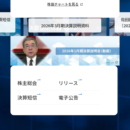
株価チャートを見る
算短信
佐田
2026年3月期決算説明資料
（20
決算説明資料
中期
view all
「資
営の
株主総会
リリース
決算短信
電子公告