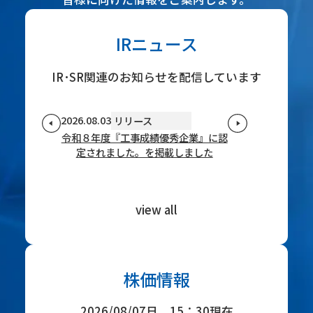
IRニュース
IR･SR関連のお知らせを配信しています
2026.08.03
リリース
決算短信
リリース
リリース
決算短信
令和８年度『工事成績優秀企業』に認
定されました。を掲載しました
view all
株価情報
2026/08/07日 15：30現在