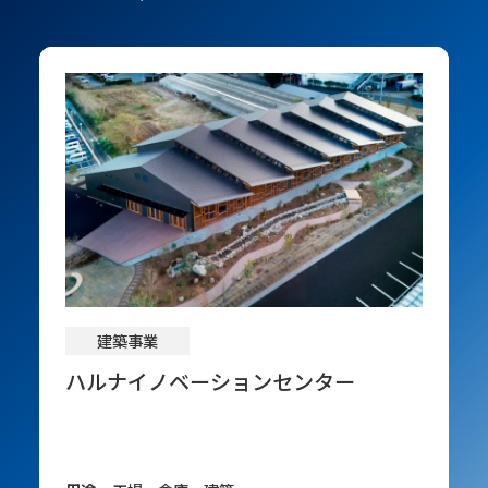
建築事業
建築事業
建築事業
建築事業
建築事業
建築事業
建築事業
建築事業
建築事業
建築事業
建築事業
建築事業
建築事業
建築事業
建築事業
建築事業
建築事業
建築事業
建築事業
建築事業
建築事業
建築事業
建築事業
建築事業
建築事業
土木事業
土木事業
土木事業
土木事業
土木事業
土木事業
土木事業
土木事業
土木事業
土木事業
土木事業
土木事業
土木事業
土木事業
土木事業
土木事業
上毛スクエア オープンレジデンシャ
ハルナイノベーションセンター
リビオメゾン東池袋
ＮＩＩ（日本情報産業）テックラボ
ＧＣＣザスパーク（前橋市ローズタウ
南牧村立なんもく学園
群馬大学（荒牧）総合研究棟（情報学
荻窪八幡神社社務所
Toseki－日本橋本町プロジェクト
ウォータースタンド株式会社Ｄ２Ｃセ
あらたし みなかみ
株式会社ジーシーシー群馬本社
前橋市議会庁舎
さわらび医療福祉センター
前橋東照宮創建400年令和の大改修
学校法人たちばな学園 理学・作業名
ラグゼナ戸田公園
桐生市民体育館（桐生ガススポーツセ
自治医科大学 学生寮増築
ふじみ野ステラ・イースト 多目的棟
学校法人昌賢学園 群馬医療福祉大
恵愛堂病院 新病棟
川原湯温泉あそびの基地ＮＯＡ・川原
東京消防庁 赤羽消防署庁舎
高崎芸術劇場
国道７号 中谷地地区床版
わし宮団地第３街区基盤整備
南部大橋耐震補強
横浜市鶴見区鶴見一丁目道路その他工
国道１３号役内川橋床版
国道１７号渋川西バイパス２号函渠工
Ｒ４栢ヶ舞地区アンカー工
神戸高速道路事務所管内のり面補強
国道５０号結城バイパス新川島橋床版
Ｒ３振子沢砂防堰堤
思川開発事業 南摩ダム 付替県道３
三陸沿岸道路 安家地区構造物
一般国道４５号川口地区床版
湯浅御坊道路 野口高架橋他２橋（下
安中トンネル
(仮称)大柏木トンネル
ル新前橋
ンサッカー場）
系）
ンター
古屋専門学校
ンター）
大規模改修
学 医療技術学部校舎
湯温泉駅キャンプ場
事
事
号トンネル
部工）
用途
用途
用途
用途
用途
用途
用途
用途
用途
用途
用途
用途
用途
用途
用途
用途
用途
オフィスビル・商業施設、建築、集合住宅・
土木、道路・橋梁－道路
土木、造成
土木、道路・橋梁－橋梁
土木、道路・橋梁－道路
土木、道路・橋梁－橋梁
土木、道路・橋梁－道路
治山・治水
道路・橋梁－道路
道路・橋梁－橋梁
土木、治山・治水
ダム・トンネル
土木、治山・治水
道路・橋梁－橋梁
道路・橋梁－橋梁
ダム・トンネル
ダム・トンネル