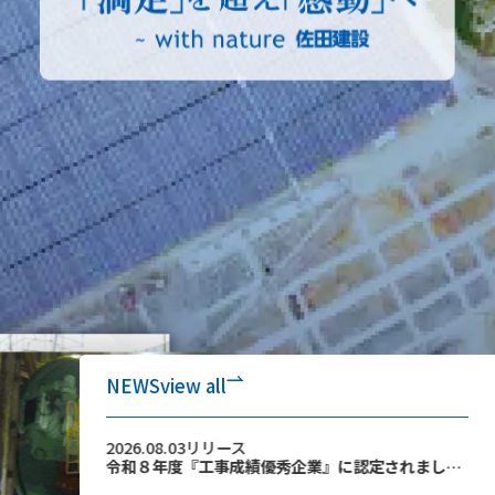
NEWS
view all
2026.07.31
リリース
202
令和８年度『工事成績優秀企業』に認定されました。を掲載しました
「建設技能者を大切にする企業の自主宣言」についてを掲載しました