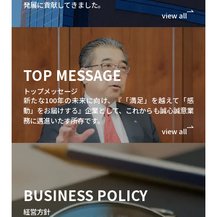
SDGsの取組み
健康経営優良法人
社会貢献活動
会社行事
発展に貢献してきました。
view all
グループ会社
株式会社リフォーム群馬
佐田道路株式会社
株式会社島田組
彩光建設株式会社
採用情報
トップメッセージ
現場だより
新たな100年の未来に向け、『「満足」を越えて「感
動」をお届けする』企業として、これからも誠心誠意業
務に邁進いたす所存です。
退職者の皆様へ
view all
協力業者の皆様へ
お問い合わせ
経営方針