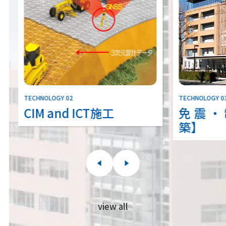
TECHNOLOGY 02
TECHNOLOGY 0
CIM and ICT施工
免震・
築】
view all