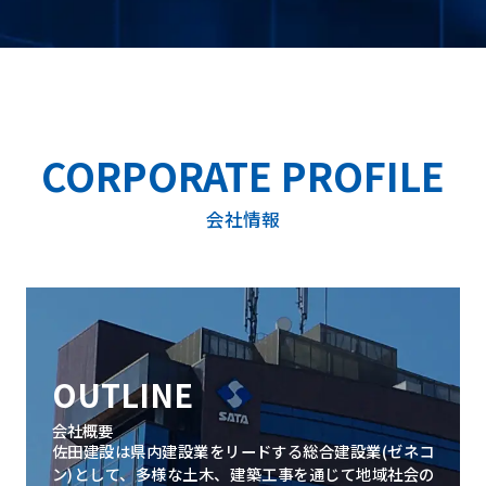
会社情報
トップメッセージ
会社概要
経営方針
IR・SR情報
IRニュース
株価情報
株主の皆様へ ～メッセージ～
株式について
株主総会
IRカレンダー
コーポレートガバナンス
会社情報
事業内容
建築事業
土木事業
施工実績
技術力
BIM
CIM and ICT施工
免震・制震技術【建築】
耐震補強【建築】
耐震補強【土木】
橋梁基礎関係
トンネル関係
下水道関係
会社概要
佐田建設は県内建設業をリードする総合建設業(ゼネコ
サステナビリティ
ン)として、多様な土木、建築工事を通じて地域社会の