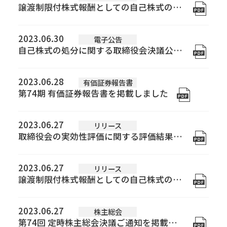
建築事業
土木事業
譲渡制限付株式報酬としての自己株式の処分の払込完了に関するお知らせを掲載しました
2015年
施工実績
2014年
2023.06.30
電子公告
自己株式の処分に関する取締役会決議公告を掲載しました
2013年
技術力
2012年
BIM
CIM and ICT施工
免震・制震技術【建築】
耐震補強【建築】
耐震補強【土木】
橋梁基礎関係
トンネル関係
下水道関係
2023.06.28
有価証券報告書
2008年
第74期 有価証券報告書を掲載しました
サステナビリティ
0205年
SDGsの取組み
健康経営優良法人
社会貢献活動
会社行事
2023.06.27
0202年
リリース
取締役会の実効性評価に関する評価結果の概要についてを掲載しました
グループ会社
株式会社リフォーム群馬
佐田道路株式会社
株式会社島田組
彩光建設株式会社
2023.06.27
リリース
採用情報
譲渡制限付株式報酬としての自己株式の処分に関するお知らせを掲載しました
現場だより
2023.06.27
株主総会
第74回 定時株主総会決議ご通知を掲載しました