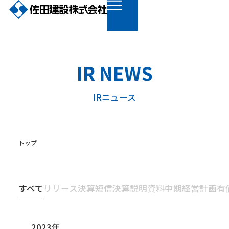
IR NEWS
IRニュース
トップ
すべて
リリース
決算短信
決算説明資料
中期経営計画
有
2023年