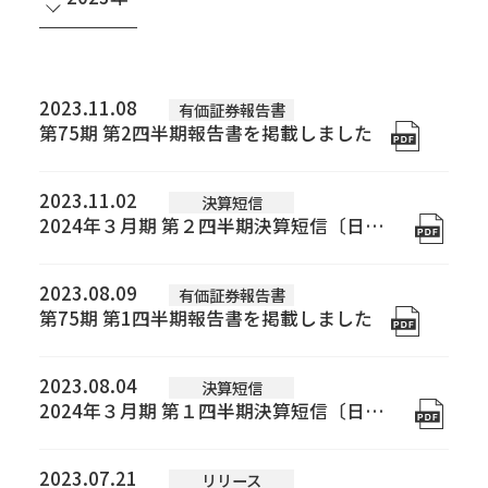
すべて
2026年
2023.11.08
有価証券報告書
第75期 第2四半期報告書を掲載しました
2025年
2024年
2023.11.02
決算短信
2023年
2024年３月期 第２四半期決算短信〔日本基準〕(連結)を掲載しました
2022年
2021年
2023.08.09
有価証券報告書
会社情報
第75期 第1四半期報告書を掲載しました
2020年
トップメッセージ
会社概要
経営方針
2019年
2023.08.04
決算短信
IR・SR情報
2018年
2024年３月期 第１四半期決算短信〔日本基準〕(連結)を掲載しました
IRニュース
株価情報
株主の皆様へ ～メッセージ～
株式について
株主総会
IRカレンダー
コーポレートガバナンス
2017年
事業内容
2023.07.21
リリース
2016年