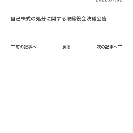
トップメッセージ
会社概要
経営方針
自己株式の処分に関する取締役会決議公告
IR・SR情報
IRニュース
株価情報
株主の皆様へ ～メッセージ～
株式について
株主総会
IRカレンダー
コーポレートガバナンス
事業内容
前の記事へ
戻る
次の記事へ
建築事業
土木事業
施工実績
技術力
BIM
CIM and ICT施工
免震・制震技術【建築】
耐震補強【建築】
耐震補強【土木】
橋梁基礎関係
トンネル関係
下水道関係
サステナビリティ
SDGsの取組み
健康経営優良法人
社会貢献活動
会社行事
グループ会社