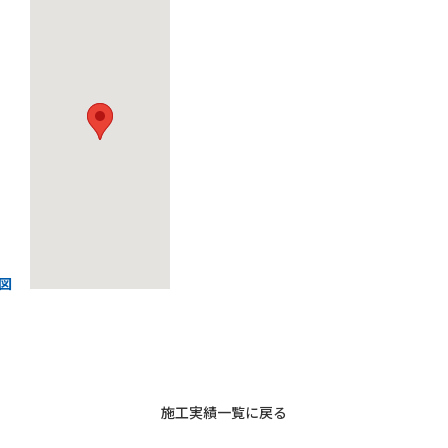
図
施工実績一覧に戻る