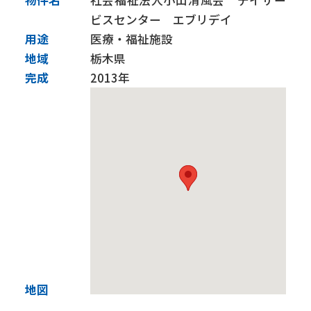
物件名
社会福祉法人小山清風会 デイサー
建築事業
土木事業
ビスセンター エブリデイ
施工実績
用途
医療・福祉施設
地域
栃木県
完成
2013年
技術力
BIM
CIM and ICT施工
免震・制震技術【建築】
耐震補強【建築】
耐震補強【土木】
橋梁基礎関係
トンネル関係
下水道関係
サステナビリティ
SDGsの取組み
健康経営優良法人
社会貢献活動
会社行事
グループ会社
株式会社リフォーム群馬
佐田道路株式会社
株式会社島田組
彩光建設株式会社
採用情報
現場だより
地図