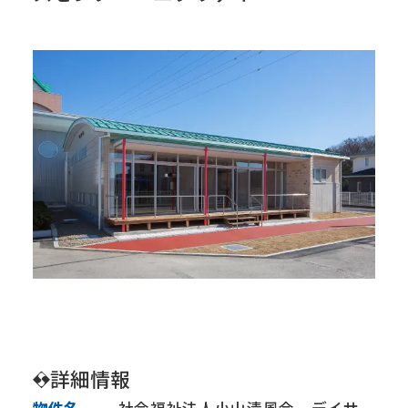
会社情報
トップメッセージ
会社概要
経営方針
IR・SR情報
IRニュース
株価情報
株主の皆様へ ～メッセージ～
株式について
株主総会
IRカレンダー
コーポレートガバナンス
詳細情報
事業内容