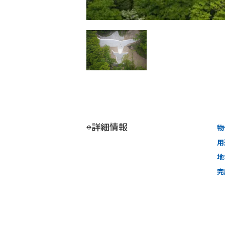
詳細情報
物
用
地
完