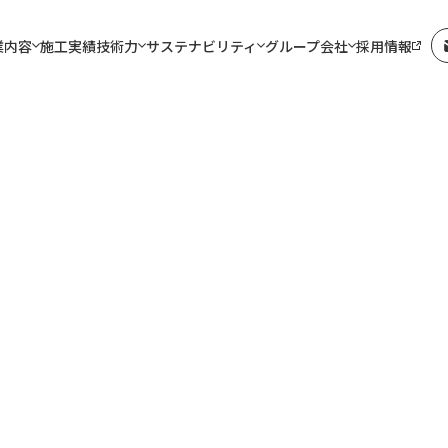
業内容
施工実績
技術力
サステナビリティ
グループ会社
採用情報
ュース
株価情報
CIM and ICT施工
株主の皆様へ ～メッ
免震・制震技術【
メッセージ
業
sの取組み
社リフォーム群馬
会社概要
土木事業
健康経営優良法人
佐田道路株式会社
経営方針
社会貢献活動
株式会社島田組
会
震補強【土木】
IRカレンダー
橋梁基礎関係
コーポレートガバナ
トンネル関係