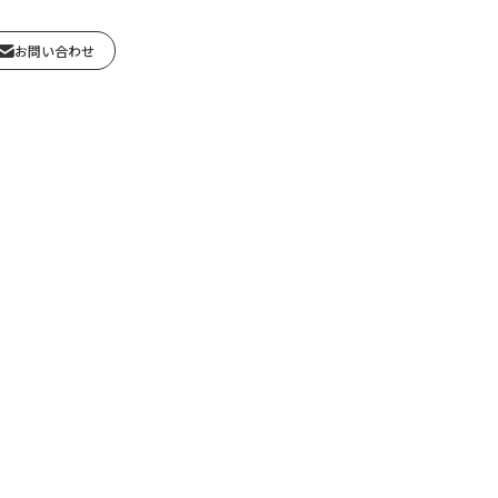
お問い合わせ
セージ～
建築】
株式について
耐震補強【建築】
会社行事
彩光建設株式会社
ンス
下水道関係