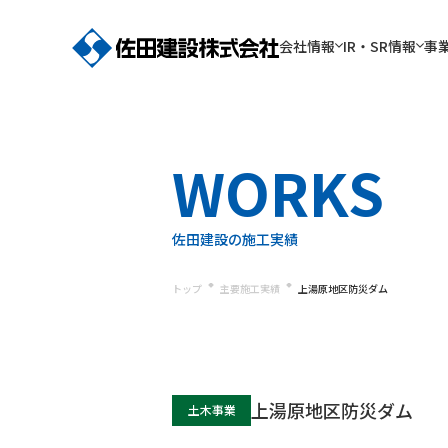
会社情報
IR・SR情報
事
CORPORATE PROFILE
BUSINESS FIELD
SUSTAINABILITY
GROUP COMPANY
TECHNICAL
IRニ
BIM
トップ
建築事
SDG
株式会
IR･SR Information
WORKS
会社情報
私たちの事業内容
サステナビリティ
グループ会社
CAPABILITIES
株主・投資家様向け情報
株主総
耐
佐田建設の技術力
佐田建設の施工実績
トップ
主要施工実績
上湯原地区防災ダム
上湯原地区防災ダム
土木事業