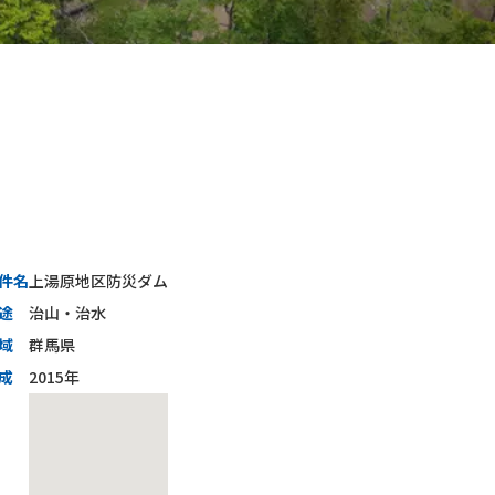
件名
上湯原地区防災ダム
途
治山・治水
域
群馬県
成
2015年