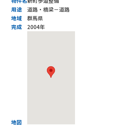
物件名
新町歩道整備
用途
道路・橋梁－道路
施工実績
地域
群馬県
完成
2004年
技術力
BIM
CIM and ICT施工
免震・制震技術【建築】
耐震補強【建築】
耐震補強【土木】
橋梁基礎関係
トンネル関係
下水道関係
サステナビリティ
SDGsの取組み
健康経営優良法人
社会貢献活動
会社行事
グループ会社
株式会社リフォーム群馬
佐田道路株式会社
株式会社島田組
彩光建設株式会社
採用情報
地図
現場だより