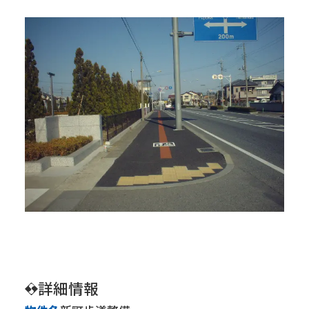
会社情報
トップメッセージ
会社概要
経営方針
IR・SR情報
IRニュース
株価情報
株主の皆様へ ～メッセージ～
株式について
株主総会
IRカレンダー
コーポレートガバナンス
事業内容
詳細情報
建築事業
土木事業