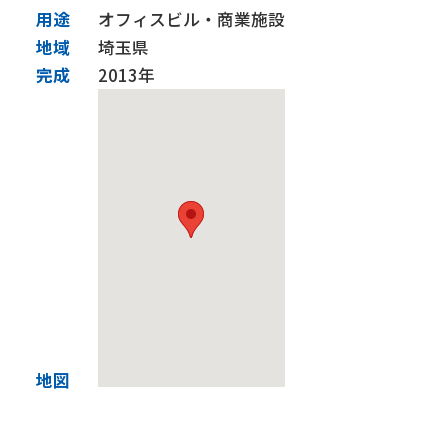
用途
オフィスビル・商業施設
施工実績
地域
埼玉県
完成
2013年
技術力
BIM
CIM and ICT施工
免震・制震技術【建築】
耐震補強【建築】
耐震補強【土木】
橋梁基礎関係
トンネル関係
下水道関係
サステナビリティ
SDGsの取組み
健康経営優良法人
社会貢献活動
会社行事
グループ会社
株式会社リフォーム群馬
佐田道路株式会社
株式会社島田組
彩光建設株式会社
採用情報
地図
現場だより