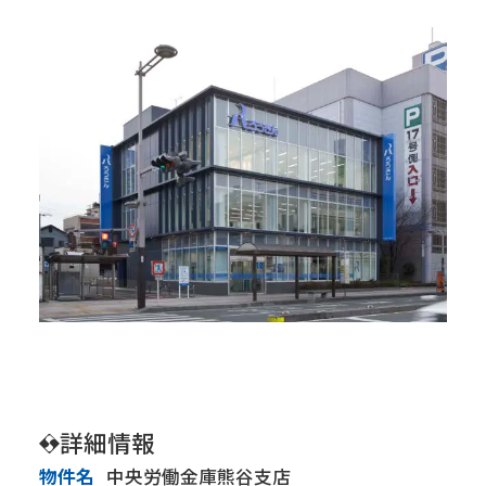
会社情報
トップメッセージ
会社概要
経営方針
IR・SR情報
IRニュース
株価情報
株主の皆様へ ～メッセージ～
株式について
株主総会
IRカレンダー
コーポレートガバナンス
詳細情報
事業内容
建築事業
土木事業
物件名
中央労働金庫熊谷支店