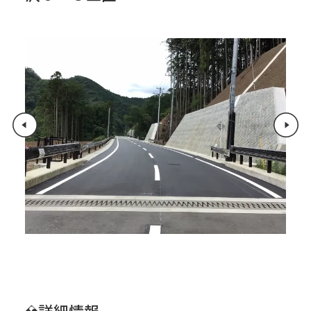
会社情報
トップメッセージ
会社概要
経営方針
IR・SR情報
IRニュース
株価情報
株主の皆様へ ～メッセージ～
株式について
株主総会
IRカレンダー
コーポレートガバナンス
事業内容
詳細情報