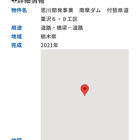
建築事業
土木事業
物件名
思川開発事業 南摩ダム 付替県道
粟沢６・８工区
施工実績
用途
道路・橋梁－道路
地域
栃木県
技術力
完成
2021年
BIM
CIM and ICT施工
免震・制震技術【建築】
耐震補強【建築】
耐震補強【土木】
橋梁基礎関係
トンネル関係
下水道関係
サステナビリティ
SDGsの取組み
健康経営優良法人
社会貢献活動
会社行事
グループ会社
株式会社リフォーム群馬
佐田道路株式会社
株式会社島田組
彩光建設株式会社
採用情報
現場だより