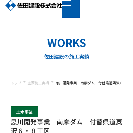
WORKS
佐田建設の施工実績
トップ
主要施工実績
思川開発事業 南摩ダム 付替県道粟沢６・８
土木事業
思川開発事業 南摩ダム 付替県道粟
沢６・８工区