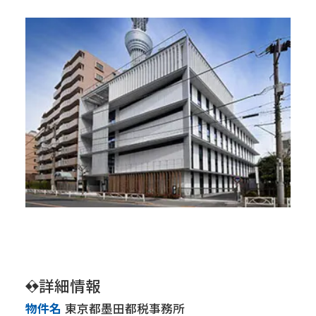
会社情報
トップメッセージ
会社概要
経営方針
IR・SR情報
IRニュース
株価情報
株主の皆様へ ～メッセージ～
株式について
株主総会
IRカレンダー
コーポレートガバナンス
詳細情報
事業内容
建築事業
土木事業
物件名
東京都墨田都税事務所