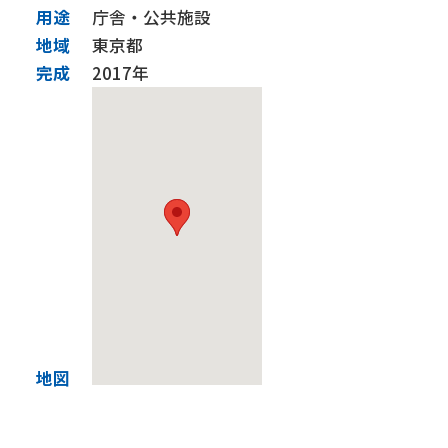
用途
庁舎・公共施設
施工実績
地域
東京都
完成
2017年
技術力
BIM
CIM and ICT施工
免震・制震技術【建築】
耐震補強【建築】
耐震補強【土木】
橋梁基礎関係
トンネル関係
下水道関係
サステナビリティ
SDGsの取組み
健康経営優良法人
社会貢献活動
会社行事
グループ会社
株式会社リフォーム群馬
佐田道路株式会社
株式会社島田組
彩光建設株式会社
採用情報
地図
現場だより