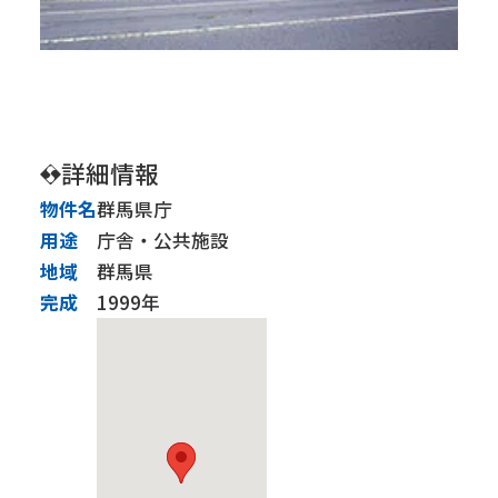
IRニュース
株価情報
株主の皆様へ ～メッセージ～
株式について
株主総会
IRカレンダー
コーポレートガバナンス
事業内容
建築事業
土木事業
施工実績
詳細情報
物件名
群馬県庁
技術力
用途
庁舎・公共施設
BIM
CIM and ICT施工
免震・制震技術【建築】
耐震補強【建築】
耐震補強【土木】
橋梁基礎関係
トンネル関係
下水道関係
地域
群馬県
サステナビリティ
完成
1999年
SDGsの取組み
健康経営優良法人
社会貢献活動
会社行事
グループ会社
株式会社リフォーム群馬
佐田道路株式会社
株式会社島田組
彩光建設株式会社
採用情報