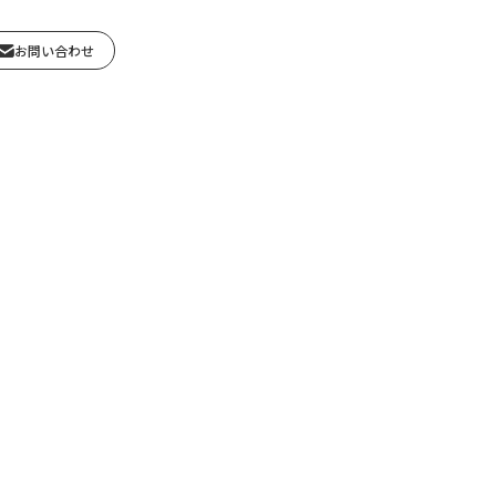
お問い合わせ
セージ～
建築】
株式について
耐震補強【建築】
会社行事
彩光建設株式会社
ンス
下水道関係