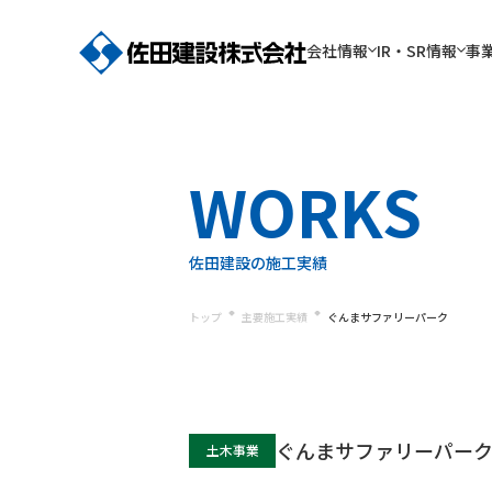
会社情報
IR・SR情報
事
CORPORATE PROFILE
BUSINESS FIELD
SUSTAINABILITY
GROUP COMPANY
TECHNICAL
IRニ
BIM
トップ
建築事
SDG
株式会
IR･SR Information
WORKS
会社情報
私たちの事業内容
サステナビリティ
グループ会社
CAPABILITIES
株主・投資家様向け情報
株主総
耐
佐田建設の技術力
佐田建設の施工実績
トップ
主要施工実績
ぐんまサファリーパーク
ぐんまサファリーパー
土木事業