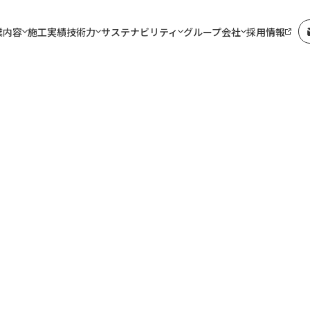
業内容
施工実績
技術力
サステナビリティ
グループ会社
採用情報
ュース
株価情報
CIM and ICT施工
株主の皆様へ ～メッ
免震・制震技術【
メッセージ
業
sの取組み
社リフォーム群馬
会社概要
土木事業
健康経営優良法人
佐田道路株式会社
経営方針
社会貢献活動
株式会社島田組
会
震補強【土木】
IRカレンダー
橋梁基礎関係
コーポレートガバナ
トンネル関係
ク