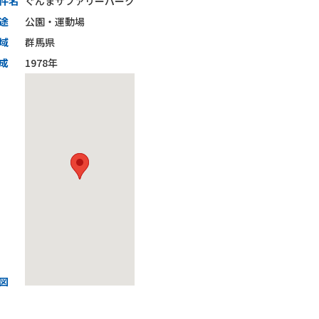
件名
ぐんまサファリーパーク
途
公園・運動場
域
群馬県
成
1978年
図